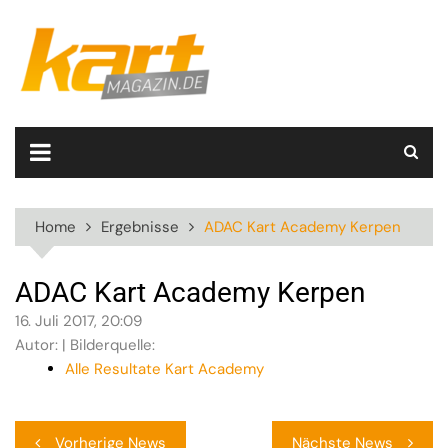
Skip
to
content
Home
Ergebnisse
ADAC Kart Academy Kerpen
ADAC Kart Academy Kerpen
16. Juli 2017, 20:09
Autor: | Bilderquelle:
Alle Resultate Kart Academy
Beitragsnavigation
Vorherige News
Nächste News