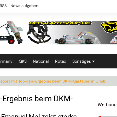
RSS
News aufgeben
ermany
GKS
National
Rotax
Sonstiges
Technik
rsport mit Top-Ten-Ergebnis beim DKM-Gastspiel in Cheb
n-Ergebnis beim DKM-
Werbung
 Emanuel Mai zeigt starke