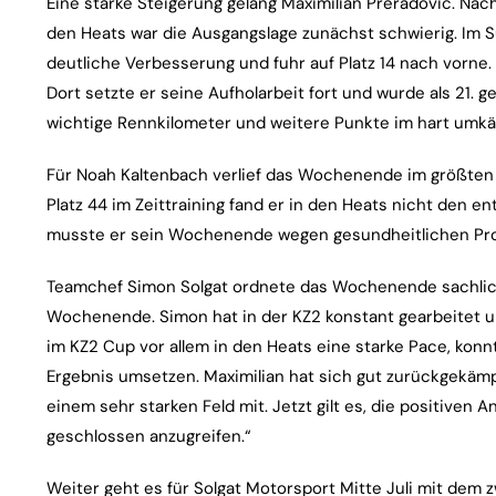
Eine starke Steigerung gelang Maximilian Preradovic. Nach
den Heats war die Ausgangslage zunächst schwierig. Im Su
deutliche Verbesserung und fuhr auf Platz 14 nach vorne. 
Dort setzte er seine Aufholarbeit fort und wurde als 21. 
wichtige Rennkilometer und weitere Punkte im hart umk
Für Noah Kaltenbach verlief das Wochenende im größten 
Platz 44 im Zeittraining fand er in den Heats nicht den e
musste er sein Wochenende wegen gesundheitlichen Pro
Teamchef Simon Solgat ordnete das Wochenende sachlich 
Wochenende. Simon hat in der KZ2 konstant gearbeitet un
im KZ2 Cup vor allem in den Heats eine starke Pace, konnt
Ergebnis umsetzen. Maximilian hat sich gut zurückgekäm
einem sehr starken Feld mit. Jetzt gilt es, die positive
geschlossen anzugreifen.“
Weiter geht es für Solgat Motorsport Mitte Juli mit dem