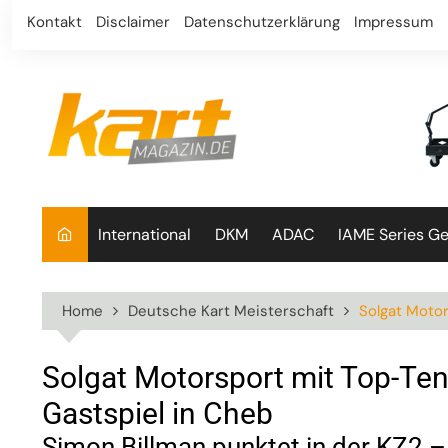
Skip
Kontakt
Disclaimer
Datenschutzerklärung
Impressum
to
content
International
DKM
ADAC
IAME Series G
Home
Deutsche Kart Meisterschaft
Solgat Moto
Solgat Motorsport mit Top-Te
Gastspiel in Cheb
Simon Billman punktet in der KZ2 –