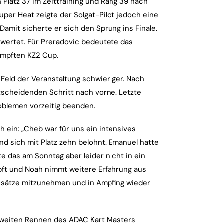
 Platz 37 im Zeittraining und Rang 39 nach
per Heat zeigte der Solgat-Pilot jedoch eine
Damit sicherte er sich den Sprung ins Finale.
gewertet. Für Preradovic bedeutete das
ämpften KZ2 Cup.
Feld der Veranstaltung schwieriger. Nach
ntscheidenden Schritt nach vorne. Letzte
blemen vorzeitig beenden.
ein: „Cheb war für uns ein intensives
d sich mit Platz zehn belohnt. Emanuel hatte
e das am Sonntag aber leider nicht in ein
pft und Noah nimmt weitere Erfahrung aus
n Ansätze mitzunehmen und in Ampfing wieder
 zweiten Rennen des ADAC Kart Masters