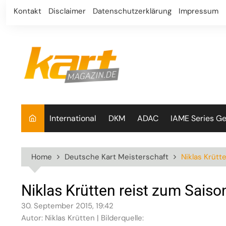
Skip
Kontakt
Disclaimer
Datenschutzerklärung
Impressum
to
content
International
DKM
ADAC
IAME Series G
Home
Deutsche Kart Meisterschaft
Niklas Krütt
Niklas Krütten reist zum Sais
30. September 2015, 19:42
Autor: Niklas Krütten | Bilderquelle: