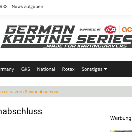
RSS
News aufgeben
ermany
GKS
National
Rotax
Sonstiges
Technik
en reist zum Saisonabschluss
onabschluss
Werbung