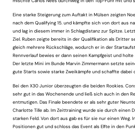
mischte Carlos Nees durchweg in den Top-Fünf mit und s
Eine starke Steigerung zum Auftakt in Mülsen zeigten No
nach dem Qualifying 15. und kämpfte sich von dort aus nac
und lag in diesem immer in Schlagdistanz zur Spitze. Letz
Ziel. Ruben zeigte bereits in der Qualifikation als Dritter
gleich mehrere Rückschläge, wodurch er in der Startaufst
Rennverlauf bewies er dann seinen Kampfgeist und holte
Der letzte Mini im Bunde Marvin Zimmermann setzte sein
gute Starts sowie starke Zweikämpfe und schaffte dabei 
Bei den X30 Junior überzeugten die beiden Rookies. Const
sehr gut in das Wochenende und ließ sich auch in den Re
entmutigen. Das Finale beendete er als sehr guter Neunter
Charlotte Tille ab. Im Zeittraining wurde sie durch einen
starken Feld. Von dort aus gab es für sie nur einen Weg.
Positionen gut und schloss das Event als Elfte in den Pun