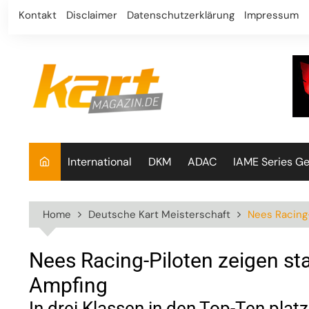
Skip
Kontakt
Disclaimer
Datenschutzerklärung
Impressum
to
content
International
DKM
ADAC
IAME Series G
Home
Deutsche Kart Meisterschaft
Nees Racing-
Nees Racing-Piloten zeigen sta
Ampfing
In drei Klassen in den Top-Ten platz