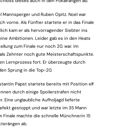
chloss dieses auch in den Pokalrängen ab.
el Mannsperger und Ruben Opitz. Noel war
h vorne. Als Fünfter startete er in das Finale
tlich kam er als hervorragender Siebter ins
 seine Ambitionen. Leider gab es in den Heats
ellung zum Finale nur noch 20. war. Im
 als Zehnter noch gute Meisterschaftspunkte.
en Lernprozess fort. Er überzeugte durch
den Sprung in die Top-20.
antin Papst startete bereits mit Position elf
nnen durch einige Spoilerstrafen nicht
. Eine unglaubliche Aufholjagd lieferte
 Defekt gestoppt und war letzte im 35 Mann
 Im Finale machte die schnelle Münchnerin 15
kterängen ab.