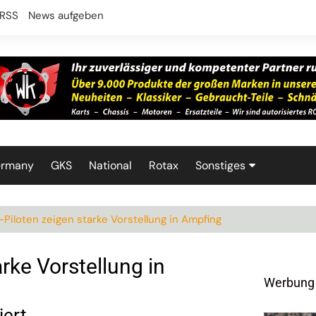
RSS
News aufgeben
ermany
GKS
National
Rotax
Sonstiges
Technik
Piloten zeigen starke Vorstellung in Ampfing
rke Vorstellung in
Werbung
iert