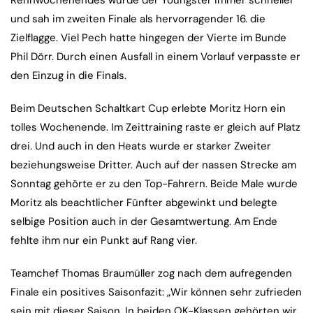
Rennwochenendes wurde der Youngster immer schneller
und sah im zweiten Finale als hervorragender 16. die
Zielflagge. Viel Pech hatte hingegen der Vierte im Bunde
Phil Dörr. Durch einen Ausfall in einem Vorlauf verpasste er
den Einzug in die Finals.
Beim Deutschen Schaltkart Cup erlebte Moritz Horn ein
tolles Wochenende. Im Zeittraining raste er gleich auf Platz
drei. Und auch in den Heats wurde er starker Zweiter
beziehungsweise Dritter. Auch auf der nassen Strecke am
Sonntag gehörte er zu den Top-Fahrern. Beide Male wurde
Moritz als beachtlicher Fünfter abgewinkt und belegte
selbige Position auch in der Gesamtwertung. Am Ende
fehlte ihm nur ein Punkt auf Rang vier.
Teamchef Thomas Braumüller zog nach dem aufregenden
Finale ein positives Saisonfazit: „Wir können sehr zufrieden
sein mit dieser Saison. In beiden OK-Klassen gehörten wir