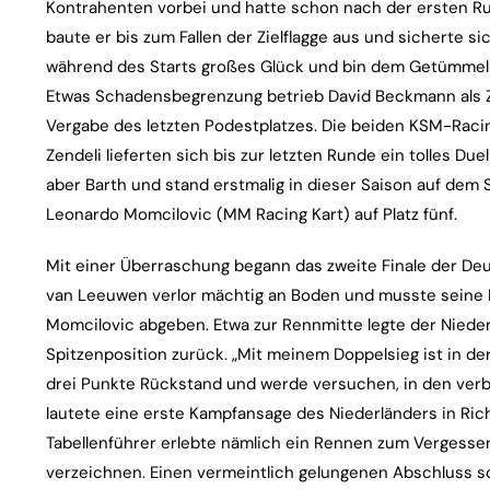
Kontrahenten vorbei und hatte schon nach der ersten R
baute er bis zum Fallen der Zielflagge aus und sicherte si
während des Starts großes Glück und bin dem Getümmel 
Etwas Schadensbegrenzung betrieb David Beckmann als Zwe
Vergabe des letzten Podestplatzes. Die beiden KSM-Racin
Zendeli lieferten sich bis zur letzten Runde ein tolles Due
aber Barth und stand erstmalig in dieser Saison auf dem S
Leonardo Momcilovic (MM Racing Kart) auf Platz fünf.
Mit einer Überraschung begann das zweite Finale der Deu
van Leeuwen verlor mächtig an Boden und musste seine 
Momcilovic abgeben. Etwa zur Rennmitte legte der Nieder
Spitzenposition zurück. „Mit meinem Doppelsieg ist in der
drei Punkte Rückstand und werde versuchen, in den verb
lautete eine erste Kampfansage des Niederländers in R
Tabellenführer erlebte nämlich ein Rennen zum Vergesse
verzeichnen. Einen vermeintlich gelungenen Abschluss sc