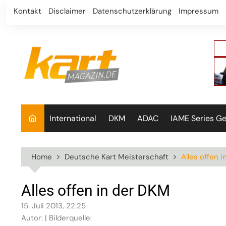
Skip
Kontakt
Disclaimer
Datenschutzerklärung
Impressum
to
content
International
DKM
ADAC
IAME Series G
Home
Deutsche Kart Meisterschaft
Alles offen 
Alles offen in der DKM
15. Juli 2013, 22:25
Autor: | Bilderquelle: