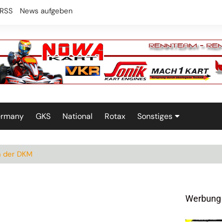
RSS
News aufgeben
ermany
GKS
National
Rotax
Sonstiges
Technik
in der DKM
Werbung