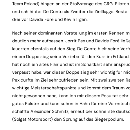
Team Poland) hingen an der Stoßstange des CRG-Piloten. 
und sah hinter De Conto als Zweiter die Zielflagge. Best
drei vor Davide Foré und Kevin Illgen.
Nach seiner dominanten Vorstellung im ersten Rennen m
deutlich mehr aufpassen. Jorrit Pex und Davide Foré ließ
lauerten ebenfalls auf den Sieg. De Conto hielt seine Ver
einem Doppelsieg seine Vorliebe für den Kurs im Erftland.
hat noch ein altes Flair und ist im Schaltkart sehr anspru
verpasst habe, war dieser Doppelsieg sehr wichtig für mic
Pex durfte im Ziel sehr zufrieden sein. Mit zwei zweite
wichtige Meisterschaftspunkte und kommt dem Traum vo
nicht gewonnen habe, kann ich mit diesem Resultat sehr g
gutes Polster und kann schon in Hahn für eine Vorentsch
schaffte Alexander Schmitz, erneut der schnellste deutsc
(Solgat Motorsport) den Sprung auf das Siegerpodium.