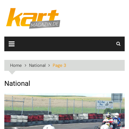
Skip
to
content
Home
National
Page 3
National