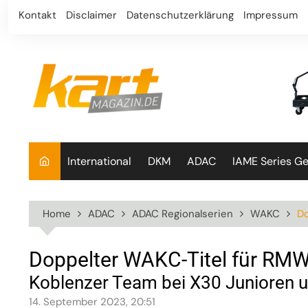
Skip
Kontakt
Disclaimer
Datenschutzerklärung
Impressum
to
content
International
DKM
ADAC
IAME Series G
Home
ADAC
ADAC Regionalserien
WAKC
Do
Doppelter WAKC-Titel für RM
Koblenzer Team bei X30 Junioren u
14. September 2023, 20:51