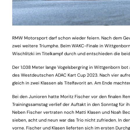
RMW Motorsport darf schon wieder feiern. Nach dem Gewin
zwei weitere Triumphe. Beim WAKC-Finale in Wittgenborn 
Wischlitzki im Titelkampf durch und entschieden die bei
Der 1.038 Meter lange Vogelsbergring in Wittgenborn bot
des Westdeutschen ADAC Kart Cup 2023. Nach vier auf
gleich in zwei Klassen als Titelfavorit an. Am Ende mach
Bei den Junioren hatte Moritz Fischer vor den finalen R
Trainingssamstag verlief der Auftakt in den Sonntag für
Neben Fischer vertraten noch Matti Klasen und Noah Be
sieben, acht und neun war das Trio nicht zufrieden. In d
vorne. Fischer und Klasen lieferten sich im ersten Durchg