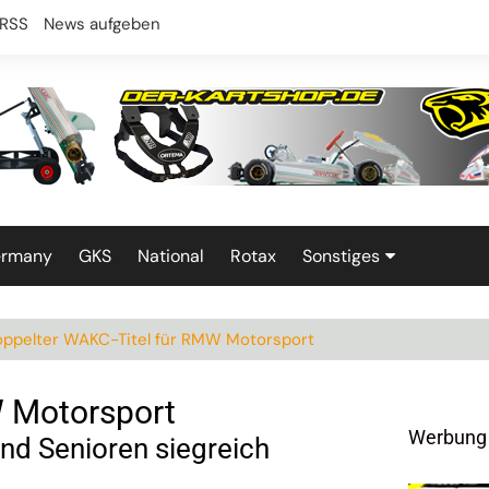
RSS
News aufgeben
ermany
GKS
National
Rotax
Sonstiges
Technik
ppelter WAKC-Titel für RMW Motorsport
W Motorsport
Werbung
nd Senioren siegreich