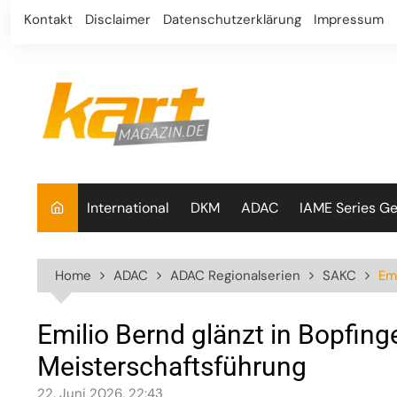
Skip
Kontakt
Disclaimer
Datenschutzerklärung
Impressum
to
content
International
DKM
ADAC
IAME Series G
Home
ADAC
ADAC Regionalserien
SAKC
Em
Emilio Bernd glänzt in Bopfing
Meisterschaftsführung
22. Juni 2026, 22:43