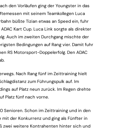
 nach den Vorläufen ging der Youngster in das
räftemessen mit seinem Teamkollegen Luca
rbahn büßte Tizian etwas an Speed ein, fuhr
ADAC Kart Cup. Luca Link sorgte als direkter
olg. Auch im zweiten Durchgang mischte der
rigsten Bedingungen auf Rang vier. Damit fuhr
inen RS Motorsport-Doppelerfolg. Den ADAC
ab.
rwegs. Nach Rang fünf im Zeittraining hielt
Schlagdistanz zum Führungspulk auf. Im
rdings auf Platz neun zurück. Im Regen drehte
f Platz fünf nach vorne.
30 Senioren. Schon im Zeittraining und in den
mit der Konkurrenz und ging als Fünfter in
eß zwei weitere Kontrahenten hinter sich und