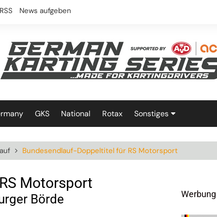
RSS
News aufgeben
ermany
GKS
National
Rotax
Sonstiges
Technik
auf
Bundesendlauf-Doppeltitel für RS Motorsport
 RS Motorsport
Werbung
urger Börde