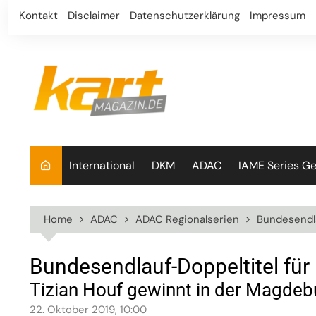
Skip
Kontakt
Disclaimer
Datenschutzerklärung
Impressum
to
content
International
DKM
ADAC
IAME Series G
Home
ADAC
ADAC Regionalserien
Bundesendl
Bundesendlauf-Doppeltitel für
Tizian Houf gewinnt in der Magdeb
22. Oktober 2019, 10:00