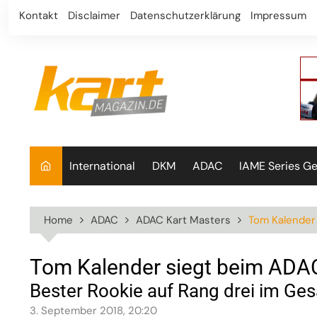
Skip
Kontakt
Disclaimer
Datenschutzerklärung
Impressum
to
content
International
DKM
ADAC
IAME Series G
Home
ADAC
ADAC Kart Masters
Tom Kalender
Tom Kalender siegt beim ADAC
Bester Rookie auf Rang drei im G
3. September 2018, 20:20