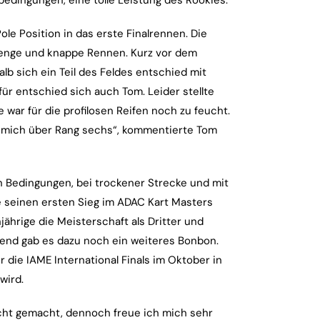
edingungen, eine tolle Leistung des Rookies.
e Position in das erste Finalrennen. Die
g enge und knappe Rennen. Kurz vor dem
lb sich ein Teil des Feldes entschied mit
afür entschied sich auch Tom. Leider stellte
 war für die profilosen Reifen noch zu feucht.
e mich über Rang sechs“, kommentierte Tom
n Bedingungen, bei trockener Strecke und mit
te seinen ersten Sieg im ADAC Kart Masters
ährige die Meisterschaft als Dritter und
bend gab es dazu noch ein weiteres Bonbon.
r die IAME International Finals im Oktober in
wird.
cht gemacht, dennoch freue ich mich sehr