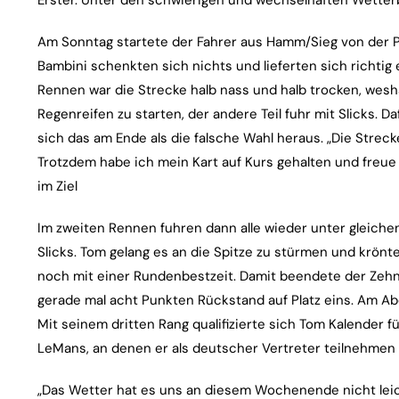
Erster. Unter den schwierigen und wechselhaften Wetterb
Am Sonntag startete der Fahrer aus Hamm/Sieg von der Pol
Bambini schenkten sich nichts und lieferten sich richti
Rennen war die Strecke halb nass und halb trocken, wesha
Regenreifen zu starten, der andere Teil fuhr mit Slicks. D
sich das am Ende als die falsche Wahl heraus. „Die Strecke
Trotzdem habe ich mein Kart auf Kurs gehalten und freu
im Ziel
Im zweiten Rennen fuhren dann alle wieder unter gleiche
Slicks. Tom gelang es an die Spitze zu stürmen und krön
noch mit einer Rundenbestzeit. Damit beendete der Zehnj
gerade mal acht Punkten Rückstand auf Platz eins. Am A
Mit seinem dritten Rang qualifizierte sich Tom Kalender fü
LeMans, an denen er als deutscher Vertreter teilnehmen 
„Das Wetter hat es uns an diesem Wochenende nicht lei