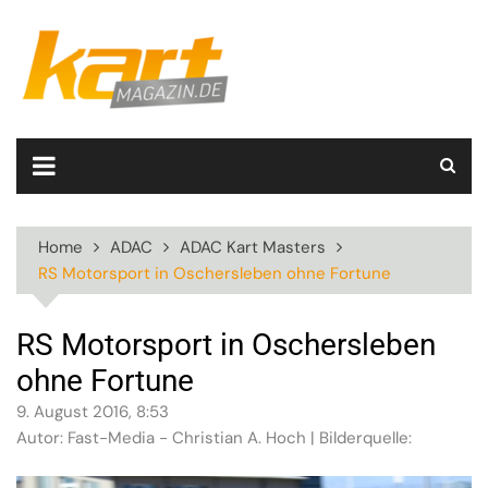
Skip
to
content
Home
ADAC
ADAC Kart Masters
RS Motorsport in Oschersleben ohne Fortune
RS Motorsport in Oschersleben
ohne Fortune
9. August 2016, 8:53
Autor: Fast-Media - Christian A. Hoch | Bilderquelle: