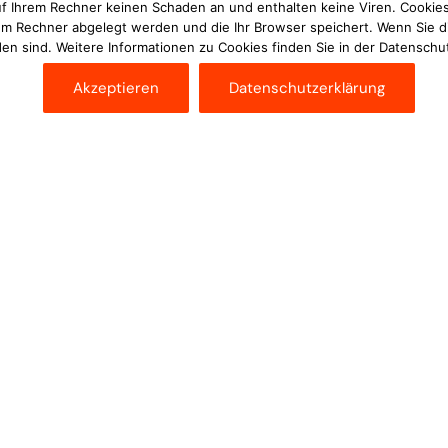
uf Ihrem Rechner keinen Schaden an und enthalten keine Viren. Cookies
rem Rechner abgelegt werden und die Ihr Browser speichert. Wenn Sie d
en sind. Weitere Informationen zu Cookies finden Sie in der Datenschu
Akzeptieren
Datenschutzerklärung
 trat am vergangenen Wochenende mit Tim
chersleben an. In der X30 Senioren-Klasse
enpulk und verbuchte eine Rennbestzeit auf
on aus dem Jahr 2013 zu überzeugen. Jedoch
avon blieb er auch in der Magdeburger Börde
s am Samstag und es galt für das Qualifying
te Ausgangsposition. Doch im ersten Vorlauf
ase schied er frühzeitig aus. Fortan lief aber
uf beendete er als Achter und betrieb damit
r das erste Finale.
 um Runde zog der 15-Jährige an seinen