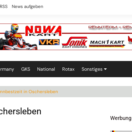
RSS
News aufgeben
ermany
GKS
National
Rotax
Sonstiges
Technik
ennbestzeit in Oschersleben
schersleben
Werbung