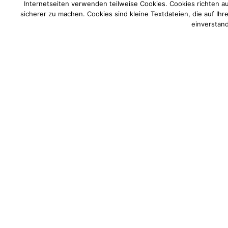
Internetseiten verwenden teilweise Cookies. Cookies richten a
sicherer zu machen. Cookies sind kleine Textdateien, die auf Ih
einverstand
Der deutsche Sodi Kart-Importeur Beule Kart aus Hagen
Becker beim dritten Rennen des ADAC Kart Masters in Os
etablierte sich der junge Lüdenscheider wieder im Spitz
seinem Konto.
Schon in Hahn und Ampfing wusste der Junioren-Champi
wurde er immer durch kleinere Zwischenfälle gestoppt. D
nicht verschont. Nach trocken freien Trainings, regnete e
das passende Setup zu finden – als 15. hatte Tim eine gu
folgte der Rückschlag, durch einen Unfall in der Anfangsph
alles nach Plan für den Sodi Kart-Piloten. Den zweiten La
etwas Schadenbegrenzung. Als 30. qualifizierte sich Tim fü
In diesem zeigte er eine unglaubliche Aufholjagd. Runde