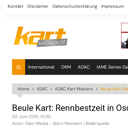
Skip
Kontakt
Disclaimer
Datenschutzerklärung
Impressum
to
content
International
DKM
ADAC
IAME Series G
Home
ADAC
ADAC Kart Masters
Beule Kart: R
Beule Kart: Rennbestzeit in O
30. Juni 2015, 12:30
Autor: Fast-Media - Björn Niemann | Bilderquelle: