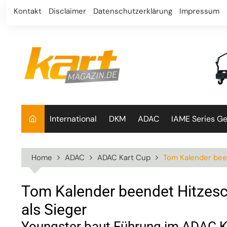
Skip
Kontakt
Disclaimer
Datenschutzerklärung
Impressum
to
content
International
DKM
ADAC
IAME Series G
Home
ADAC
ADAC Kart Cup
Tom Kalender bee
Tom Kalender beendet Hitzesc
als Sieger
Youngster baut Führung im ADAC K