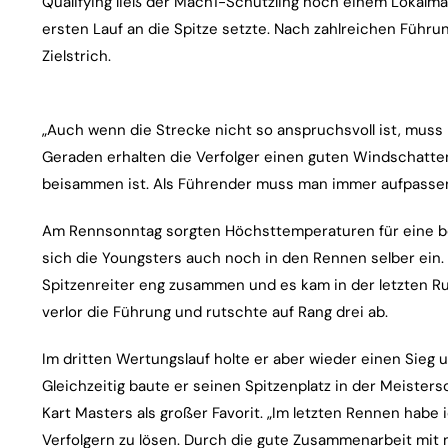
Qualifying ließ der Mach1-Schützling noch einem Lokalmat
ersten Lauf an die Spitze setzte. Nach zahlreichen Führ
Zielstrich.
„Auch wenn die Strecke nicht so anspruchsvoll ist, muss 
Geraden erhalten die Verfolger einen guten Windschatte
beisammen ist. Als Führender muss man immer aufpassen“, 
Am Rennsonntag sorgten Höchsttemperaturen für eine b
sich die Youngsters auch noch in den Rennen selber ein
Spitzenreiter eng zusammen und es kam in der letzten 
verlor die Führung und rutschte auf Rang drei ab.
Im dritten Wertungslauf holte er aber wieder einen Sieg 
Gleichzeitig baute er seinen Spitzenplatz in der Meister
Kart Masters als großer Favorit. „Im letzten Rennen habe
Verfolgern zu lösen. Durch die gute Zusammenarbeit mi