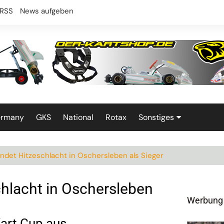
RSS
News aufgeben
ermany
GKS
National
Rotax
Sonstiges
Technik
ndet Hitzeschlacht in Oschersleben als Sieger
hlacht in Oschersleben
Werbung
art Cup aus