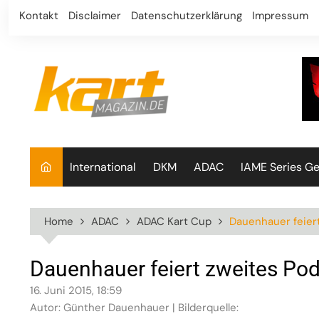
Skip
Kontakt
Disclaimer
Datenschutzerklärung
Impressum
to
content
International
DKM
ADAC
IAME Series G
Home
ADAC
ADAC Kart Cup
Dauenhauer feiert
Dauenhauer feiert zweites Pod
16. Juni 2015, 18:59
Autor: Günther Dauenhauer | Bilderquelle: