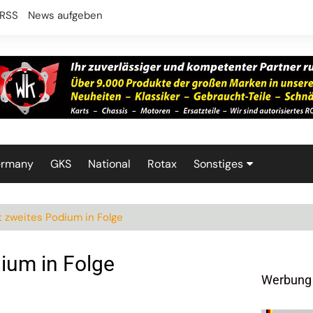
RSS
News aufgeben
ermany
GKS
National
Rotax
Sonstiges
Technik
 zweites Podium in Folge
ium in Folge
Werbung